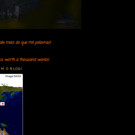
le mais do que mil palavras!
e is worth a thousand words!
AM O BLOG!